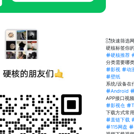
快速筛选
硬核标签
你的
硬核推荐
分类
需要哪类
影视
动
壁纸
系统/设备
在
Android
APP接口
视频
影视仓
下载方式
常
直链下载
115网盘