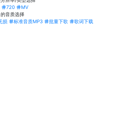
分辨率/类型选择
720
MV
曲的音质选择
无损
标准音质MP3
批量下歌
歌词下载