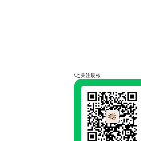
实用工具
省钱助手
每天帮你省一点
呼叫阿硬
回家地址
硬核指南.com
关注硬核