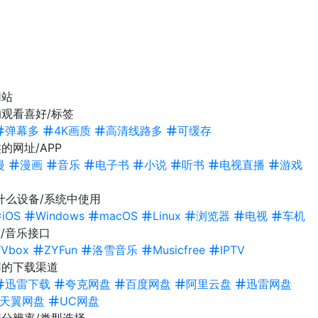
网站
观看喜好/标签
弹幕多
4K画质
高清线路多
可缓存
的网址/APP
漫
漫画
音乐
电子书
小说
听书
电视直播
游戏
什么设备/系统中使用
iOS
Windows
macOS
Linux
浏览器
电视
车机
/音乐接口
TVbox
ZYFun
洛雪音乐
Musicfree
IPTV
用的下载渠道
迅雷下载
夸克网盘
百度网盘
阿里云盘
迅雷网盘
天翼网盘
UC网盘