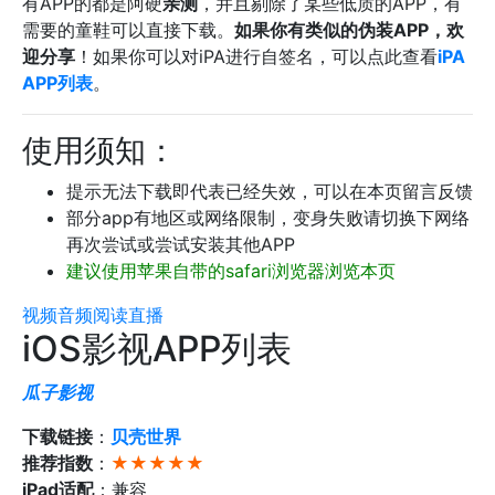
有APP的都是阿硬
亲测
，并且剔除了某些低质的APP，有
需要的童鞋可以直接下载。
如果你有类似的伪装APP，欢
迎分享
！如果你可以对iPA进行自签名，可以点此查看
iPA
APP列表
。
使用须知：
提示无法下载即代表已经失效，可以在本页留言反馈
部分app有地区或网络限制，变身失败请切换下网络
再次尝试或尝试安装其他APP
建议使用苹果自带的safari浏览器浏览本页
视频
音频
阅读
直播
iOS影视APP列表
瓜子影视
下载链接
：
贝壳世界
推荐指数
：
★★★★★
iPad适配
：兼容