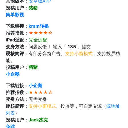
其他版本
：
安卓版APP‬
投稿用户
：
猪猪
简单影视
下载链接
：
kmm转换
推荐指数
：
★★★★☆
iPad适配
：
完全适配
变身方法
：问题反馈 》输入「
135
」提交
硬核简评
：有部分弹窗广告、
支持小窗模式
，支持投屏功
能。
投稿用户
：
猪猪
小企鹅
下载链接
：
小企鹅
推荐指数
：
★★★★☆
变身方法
：无需变身
硬核简评
：
支持小窗模式
、投屏等，可自定义源（
源地址
列表
）
投稿用户
：
Jack杰克
兔跳