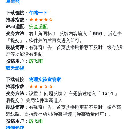
草莓熊
下载链接
：
午盹一下
推荐指数
：
★★★★☆
iPad适配
：
完全适配
变身方法
：右上角图标 》 反馈内容输入「
666
」后点击
「提交」，软件关闭后再次进入即可。
硬核简评
：有弹窗广告，首页热播剧推荐不及时，缓存/投
屏等功能没有限制
投稿用户
：
厉飞雨
蓝天影视
下载链接
：
物理实验室管家
推荐指数
：
★★★☆☆
变身方法
：设置 》问题反馈 》主题描述输入「
1314
」
后提交 》关闭软件重新进入
硬核简评
：有弹窗广告、首页热播剧更新不及时、多条高
清线路、支持缓存功能/弹幕视频（弹幕数量尚可）。
投稿用户
：
厉飞雨
特狗影视