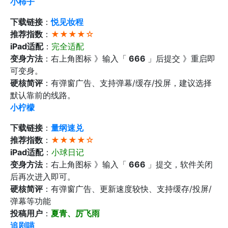
小柿子
下载链接
：
悦见妆程
推荐指数
：
★★★★☆
iPad适配
：
完全适配
变身方法
：右上角图标 》输入「
666
」后提交 》重启即
可变身。
硬核简评
：有弹窗广告、支持弹幕/缓存/投屏，建议选择
默认靠前的线路。
小柠檬
下载链接
：
量纲速兑
推荐指数
：
★★★★☆
iPad适配
：
小球日记
变身方法
：右上角图标 》输入「
666
」提交，软件关闭
后再次进入即可。
硬核简评
：有弹窗广告、更新速度较快、支持缓存/投屏/
弹幕等功能
投稿用户
：
夏青、厉飞雨
追剧喵