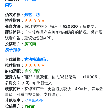
闪乐
伪装名称
：
烛艺工坊
推荐指数
：
★★☆☆☆
变身方法
：顶部搜索框 》 输入「
520520
」后提交。
硬核简评
：广告较多且存在关闭按钮隐蔽的情况、缓存需
观看广告，建议做备选APP。
投稿用户
：
厉飞雨
橘子视频
下载链接
：
古法榨油新记
推荐指数
：
★★★★☆
iPad适配
：
完全适配
变身方法
：顶部「搜索框」输入/粘贴暗号「
jz10005
」
后提交 》关闭app重新进入
硬核简评
：有弹窗广告、更新速度较快、4K画质、弹幕数
量多、可看电视直播、支持缓存。
其他版本
：
安卓版APP‬
投稿用户
：
Yeran