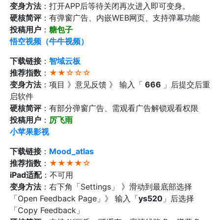
变身方法
：打开APP后等待关闭再次进入即可变身。
硬核简评
：有弹窗广告、内嵌WEB网页、支持弹幕功能
投稿用户
：
糖包子
悟空视频（牛牛视频）
下载链接
：
智域云板
推荐指数
：
★★☆☆☆
变身方法
：项目 》意见反馈 》 输入「
666
」后提交后重
启软件
硬核简评
：有部分弹窗广告、需观看广告解锁观看权限
投稿用户
：
厉飞雨
小苹果影视
下载链接
：
Mood_atlas
推荐指数
：
★★★★☆
iPad适配
：不可用
变身方法
：右下角「Settings」 》滑动到最底部选择
「Open Feedback Page」》 输入「
ys520
」后选择
「Copy Feedback」