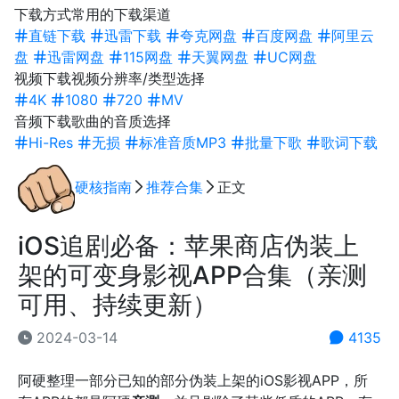
下载方式
常用的下载渠道
直链下载
迅雷下载
夸克网盘
百度网盘
阿里云
盘
迅雷网盘
115网盘
天翼网盘
UC网盘
视频下载
视频分辨率/类型选择
4K
1080
720
MV
音频下载
歌曲的音质选择
Hi-Res
无损
标准音质MP3
批量下歌
歌词下载
硬核指南
推荐合集
正文
iOS追剧必备：苹果商店伪装上
架的可变身影视APP合集（亲测
可用、持续更新）
2024-03-14
4135
阿硬整理一部分已知的部分伪装上架的iOS影视APP，所