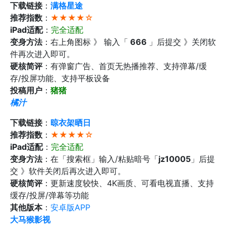
下载链接
：
满格星途
推荐指数
：
★★★★☆
iPad适配
：
完全适配
变身方法
：右上角图标 》 输入「
666
」后提交 》关闭软
件再次进入即可。
硬核简评
：有弹窗广告、首页无热播推荐、支持弹幕/缓
存/投屏功能、支持平板设备
投稿用户
：
猪猪
橘汁
下载链接
：
晾衣架晒日
推荐指数
：
★★★★☆
iPad适配
：
完全适配
变身方法
：在「搜索框」输入/粘贴暗号「
jz10005
」后提
交 》软件关闭后再次进入即可。
硬核简评
：更新速度较快、4K画质、可看电视直播、支持
缓存/投屏/弹幕等功能
其他版本
：
安卓版APP‬
大马猴影视