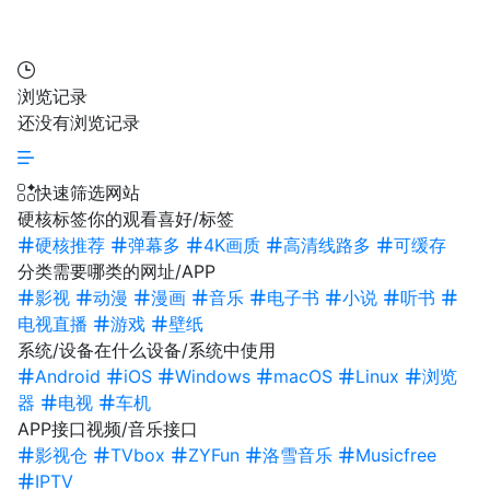
浏览记录
还没有浏览记录
快速筛选网站
硬核标签
你的观看喜好/标签
硬核推荐
弹幕多
4K画质
高清线路多
可缓存
分类
需要哪类的网址/APP
影视
动漫
漫画
音乐
电子书
小说
听书
电视直播
游戏
壁纸
系统/设备
在什么设备/系统中使用
Android
iOS
Windows
macOS
Linux
浏览
器
电视
车机
APP接口
视频/音乐接口
影视仓
TVbox
ZYFun
洛雪音乐
Musicfree
IPTV