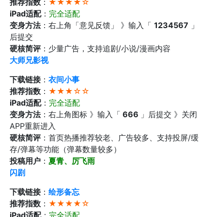
推荐指数
：
★★★★☆
iPad适配
：
完全适配
变身方法
：右上角「意见反馈」 》输入「
1234567
」
后提交
硬核简评
：少量广告，支持追剧/小说/漫画内容
大师兄影视
下载链接
：
衣间小事
推荐指数
：
★★★☆☆
iPad适配
：
完全适配
变身方法
：右上角图标 》输入「
666
」后提交 》关闭
APP重新进入
硬核简评
：首页热播推荐较老、广告较多、支持投屏/缓
存/弹幕等功能（弹幕数量较多）
投稿用户
：
夏青、厉飞雨
闪剧
下载链接
：
绘形备忘
推荐指数
：
★★★★☆
iPad适配
：
完全适配