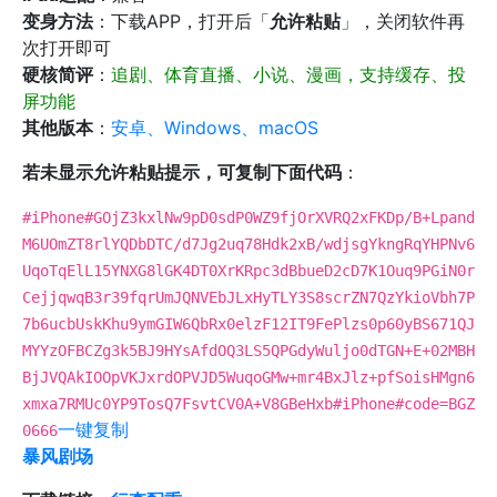
变身方法
：下载APP，打开后「
允许粘贴
」，关闭软件再
次打开即可
硬核简评
：
追剧、体育直播、小说、漫画，支持缓存、投
屏功能
其他版本
：
安卓、Windows、macOS
若未显示允许粘贴提示，可复制下面代码
：
#iPhone#GOjZ3kxlNw9pD0sdP0WZ9fjOrXVRQ2xFKDp/B+Lpand
M6UOmZT8rlYQDbDTC/d7Jg2uq78Hdk2xB/wdjsgYkngRqYHPNv6
UqoTqElL15YNXG8lGK4DT0XrKRpc3dBbueD2cD7K1Ouq9PGiN0r
CejjqwqB3r39fqrUmJQNVEbJLxHyTLY3S8scrZN7QzYkioVbh7P
7b6ucbUskKhu9ymGIW6QbRx0elzF12IT9FePlzs0p60yBS671QJ
MYYzOFBCZg3k5BJ9HYsAfdOQ3LS5QPGdyWuljo0dTGN+E+02MBH
BjJVQAkIOOpVKJxrdOPVJD5WuqoGMw+mr4BxJlz+pfSoisHMgn6
xmxa7RMUc0YP9TosQ7FsvtCV0A+V8GBeHxb#iPhone#code=BGZ
一键复制
0666
暴风剧场