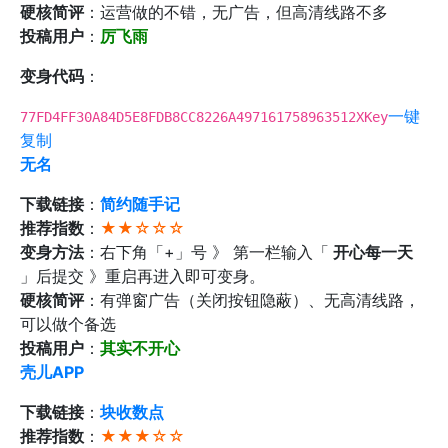
硬核简评
：运营做的不错，无广告，但高清线路不多
投稿用户
：
厉飞雨
变身代码
：
一键
77FD4FF30A84D5E8FDB8CC8226A497161758963512XKey
复制
无名
下载链接
：
简约随手记
推荐指数
：
★★☆☆☆
变身方法
：右下角「+」号 》 第一栏输入「
开心每一天
」后提交 》重启再进入即可变身。
硬核简评
：有弹窗广告（关闭按钮隐蔽）、无高清线路，
可以做个备选
投稿用户
：
其实不开心
壳儿APP
下载链接
：
块收数点
推荐指数
：
★★★☆☆