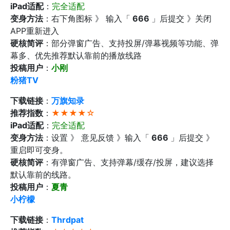
iPad适配
：
完全适配
变身方法
：右下角图标 》 输入「
666
」后提交 》关闭
APP重新进入
硬核简评
：部分弹窗广告、支持投屏/弹幕视频等功能、弹
幕多、优先推荐默认靠前的播放线路
投稿用户
：
小刚
粉猪TV
下载链接
：
万旗知录
推荐指数
：
★★★★☆
iPad适配
：
完全适配
变身方法
：设置 》 意见反馈 》输入「
666
」后提交 》
重启即可变身。
硬核简评
：有弹窗广告、支持弹幕/缓存/投屏，建议选择
默认靠前的线路。
投稿用户
：
夏青
小柠檬
下载链接
：
Thrdpat