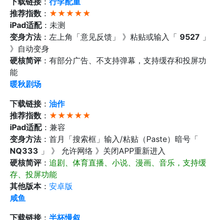
下载链接
：
行李配重
推荐指数
：
★★★★★
iPad适配
：未测
变身方法
：左上角「意见反馈」 》粘贴或输入「
9527
」
》自动变身
硬核简评
：有部分广告、不支持弹幕，支持缓存和投屏功
能
暖秋剧场
下载链接
：
油作
推荐指数
：
★★★★★
iPad适配
：兼容
变身方法
：首月「搜索框」输入/粘贴（Paste）暗号「
NQ333
」 》 允许网络 》关闭APP重新进入
硬核简评
：
追剧、体育直播、小说、漫画、音乐，支持缓
存、投屏功能
其他版本
：
安卓版
咸鱼
下载链接
：
半杯慢叙