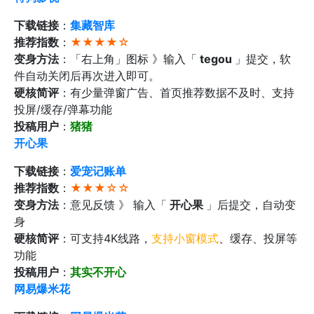
下载链接
：
集藏智库
推荐指数
：
★★★★☆
变身方法
：「右上角」图标 》输入「
tegou
」提交，软
件自动关闭后再次进入即可。
硬核简评
：有少量弹窗广告、首页推荐数据不及时、支持
投屏/缓存/弹幕功能
投稿用户
：
猪猪
开心果
下载链接
：
爱宠记账单
推荐指数
：
★★★☆☆
变身方法
：意见反馈 》 输入「
开心果
」后提交，自动变
身
硬核简评
：可支持4K线路，
支持小窗模式
、缓存、投屏等
功能
投稿用户
：
其实不开心
网易爆米花