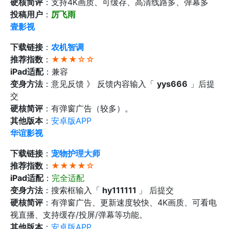
硬核简评
：支持4K画质、可缓存、高清线路多、弹幕多
投稿用户
：
厉飞雨
壹影视
下载链接
：
农机智调
推荐指数
：
★★★☆☆
iPad适配
：兼容
变身方法
：意见反馈 》 反馈内容输入「
yys666
」后提
交
硬核简评
：有弹窗广告（较多）。
其他版本
：
安卓版APP‬
华谊影视
下载链接
：
宠物护理大师
推荐指数
：
★★★★☆
iPad适配
：
完全适配
变身方法
：搜索框输入「
hy111111
」 后提交
硬核简评
：有弹窗广告、更新速度较快、4K画质、可看电
视直播、支持缓存/投屏/弹幕等功能。
其他版本
：
安卓版APP‬