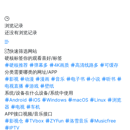
浏览记录
还没有浏览记录
快速筛选网站
硬核标签
你的观看喜好/标签
硬核推荐
弹幕多
4K画质
高清线路多
可缓存
分类
需要哪类的网址/APP
影视
动漫
漫画
音乐
电子书
小说
听书
电视直播
游戏
壁纸
系统/设备
在什么设备/系统中使用
Android
iOS
Windows
macOS
Linux
浏览
器
电视
车机
APP接口
视频/音乐接口
影视仓
TVbox
ZYFun
洛雪音乐
Musicfree
IPTV