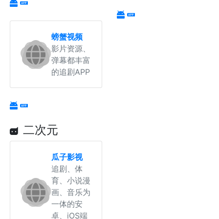
螃蟹视频
影片资源、
弹幕都丰富
的追剧APP
二次元
瓜子影视
追剧、体
育、小说漫
画、音乐为
一体的安
卓、iOS端