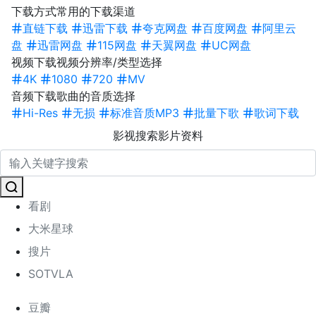
下载方式
常用的下载渠道
直链下载
迅雷下载
夸克网盘
百度网盘
阿里云
盘
迅雷网盘
115网盘
天翼网盘
UC网盘
视频下载
视频分辨率/类型选择
4K
1080
720
MV
音频下载
歌曲的音质选择
Hi-Res
无损
标准音质MP3
批量下歌
歌词下载
影视搜索
影片资料
看剧
大米星球
搜片
SOTVLA
豆瓣