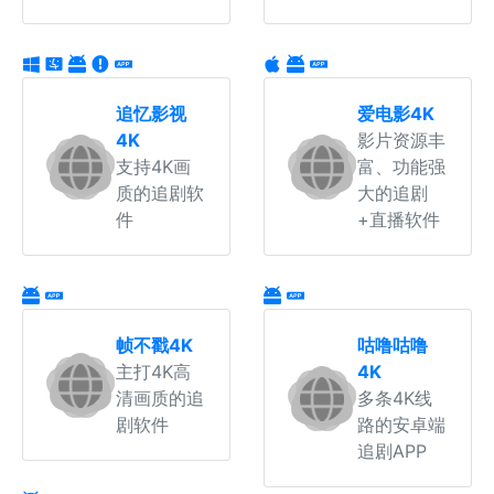
追忆影视
爱电影4K
4K
影片资源丰
支持4K画
富、功能强
质的追剧软
大的追剧
件
+直播软件
帧不戳4K
咕噜咕噜
主打4K高
4K
清画质的追
多条4K线
剧软件
路的安卓端
追剧APP