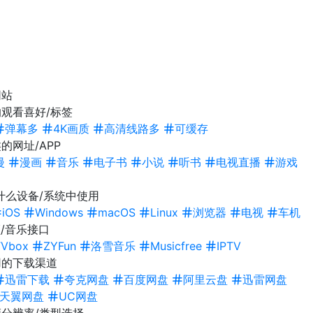
网站
观看喜好/标签
弹幕多
4K画质
高清线路多
可缓存
的网址/APP
漫
漫画
音乐
电子书
小说
听书
电视直播
游戏
什么设备/系统中使用
iOS
Windows
macOS
Linux
浏览器
电视
车机
/音乐接口
TVbox
ZYFun
洛雪音乐
Musicfree
IPTV
用的下载渠道
迅雷下载
夸克网盘
百度网盘
阿里云盘
迅雷网盘
天翼网盘
UC网盘