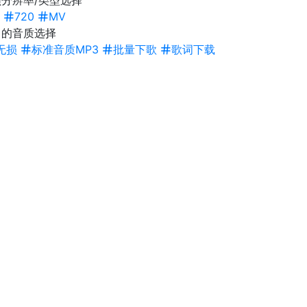
分辨率/类型选择
720
MV
曲的音质选择
无损
标准音质MP3
批量下歌
歌词下载