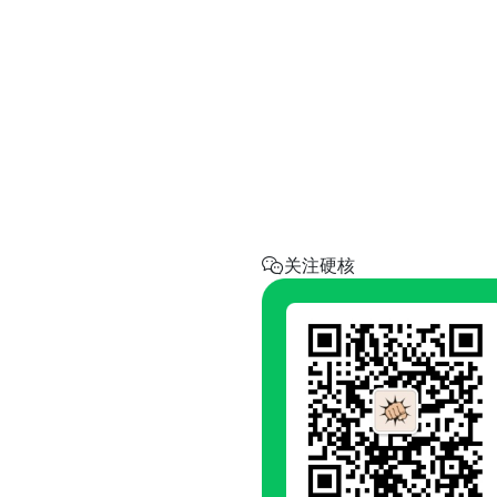
实用工具
省钱助手
每天帮你省一点
呼叫阿硬
回家地址
硬核指南.com
关注硬核