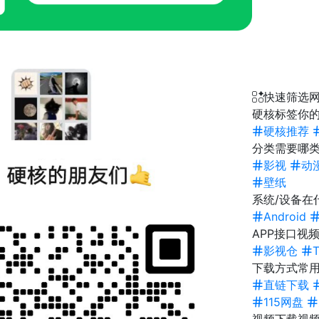
快速筛选
硬核标签
你的
硬核推荐
分类
需要哪类
影视
动
壁纸
系统/设备
在
Android
APP接口
视频
影视仓
下载方式
常
直链下载
115网盘