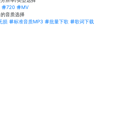
分辨率/类型选择
720
MV
曲的音质选择
无损
标准音质MP3
批量下歌
歌词下载