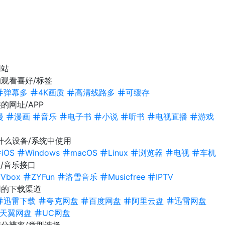
网站
观看喜好/标签
弹幕多
4K画质
高清线路多
可缓存
的网址/APP
漫
漫画
音乐
电子书
小说
听书
电视直播
游戏
什么设备/系统中使用
iOS
Windows
macOS
Linux
浏览器
电视
车机
/音乐接口
TVbox
ZYFun
洛雪音乐
Musicfree
IPTV
用的下载渠道
迅雷下载
夸克网盘
百度网盘
阿里云盘
迅雷网盘
天翼网盘
UC网盘