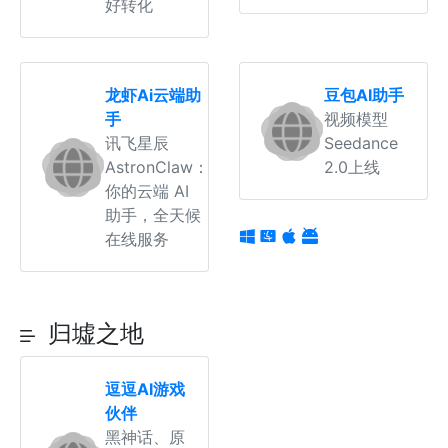
好转化
龙虾Ai云端助
豆包AI助手
手
视频模型
讯飞星辰
Seedance
AstronClaw：
2.0上线
你的云端 AI
助手，全天候
在线服务
归墟之地
逗逗AI游戏
伙伴
黑神话、原