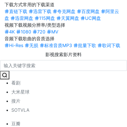
下载方式
常用的下载渠道
直链下载
迅雷下载
夸克网盘
百度网盘
阿里云
盘
迅雷网盘
115网盘
天翼网盘
UC网盘
视频下载
视频分辨率/类型选择
4K
1080
720
MV
音频下载
歌曲的音质选择
Hi-Res
无损
标准音质MP3
批量下歌
歌词下载
影视搜索
影片资料
看剧
大米星球
搜片
SOTVLA
豆瓣