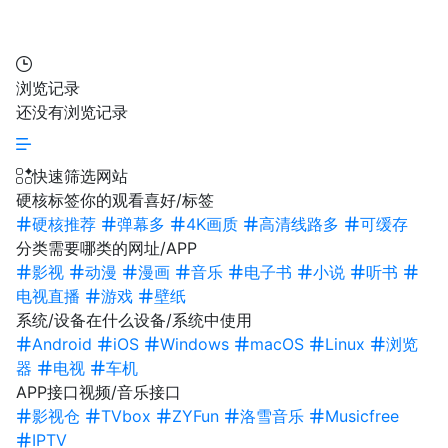
浏览记录
还没有浏览记录
快速筛选网站
硬核标签
你的观看喜好/标签
硬核推荐
弹幕多
4K画质
高清线路多
可缓存
分类
需要哪类的网址/APP
影视
动漫
漫画
音乐
电子书
小说
听书
电视直播
游戏
壁纸
系统/设备
在什么设备/系统中使用
Android
iOS
Windows
macOS
Linux
浏览
器
电视
车机
APP接口
视频/音乐接口
影视仓
TVbox
ZYFun
洛雪音乐
Musicfree
IPTV