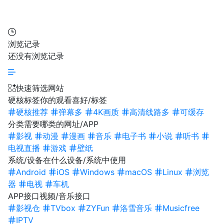
浏览记录
还没有浏览记录
快速筛选网站
硬核标签
你的观看喜好/标签
硬核推荐
弹幕多
4K画质
高清线路多
可缓存
分类
需要哪类的网址/APP
影视
动漫
漫画
音乐
电子书
小说
听书
电视直播
游戏
壁纸
系统/设备
在什么设备/系统中使用
Android
iOS
Windows
macOS
Linux
浏览
器
电视
车机
APP接口
视频/音乐接口
影视仓
TVbox
ZYFun
洛雪音乐
Musicfree
IPTV