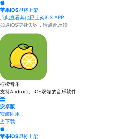
苹果iOS
即将上架
点此查看其他已上架iOS APP
如遇iOS变身失败，请点此反馈
柠檬音乐
支持Android、iOS双端的音乐软件
安卓版
安装即用
下载
苹果iOS
即将上架