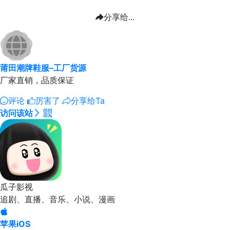
分享给...
莆田潮牌鞋服–工厂货源
厂家直销，品质保证
评论
厉害了
分享给Ta
访问该站
瓜子影视
追剧、直播、音乐、小说、漫画
苹果iOS