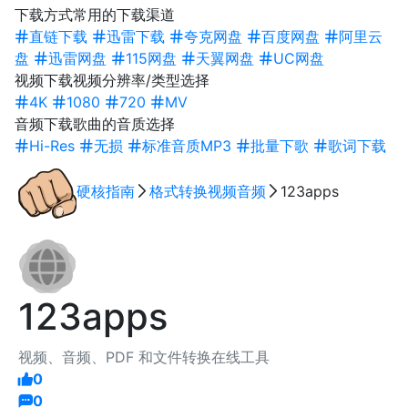
下载方式
常用的下载渠道
直链下载
迅雷下载
夸克网盘
百度网盘
阿里云
盘
迅雷网盘
115网盘
天翼网盘
UC网盘
视频下载
视频分辨率/类型选择
4K
1080
720
MV
音频下载
歌曲的音质选择
Hi-Res
无损
标准音质MP3
批量下歌
歌词下载
硬核指南
格式转换
视频
音频
123apps
123apps
视频、音频、PDF 和文件转换在线工具
0
0