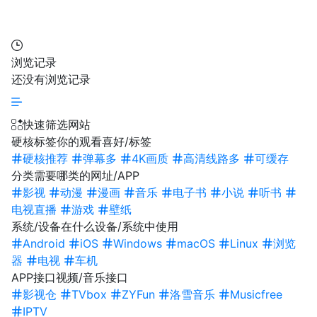
浏览记录
还没有浏览记录
快速筛选网站
硬核标签
你的观看喜好/标签
硬核推荐
弹幕多
4K画质
高清线路多
可缓存
分类
需要哪类的网址/APP
影视
动漫
漫画
音乐
电子书
小说
听书
电视直播
游戏
壁纸
系统/设备
在什么设备/系统中使用
Android
iOS
Windows
macOS
Linux
浏览
器
电视
车机
APP接口
视频/音乐接口
影视仓
TVbox
ZYFun
洛雪音乐
Musicfree
IPTV