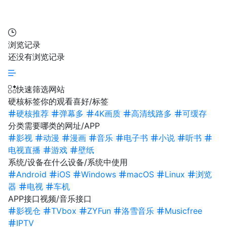
浏览记录
还没有浏览记录
快速筛选网站
硬核标签
你的观看喜好/标签
硬核推荐
弹幕多
4K画质
高清线路多
可缓存
分类
需要哪类的网址/APP
影视
动漫
漫画
音乐
电子书
小说
听书
电视直播
游戏
壁纸
系统/设备
在什么设备/系统中使用
Android
iOS
Windows
macOS
Linux
浏览
器
电视
车机
APP接口
视频/音乐接口
影视仓
TVbox
ZYFun
洛雪音乐
Musicfree
IPTV