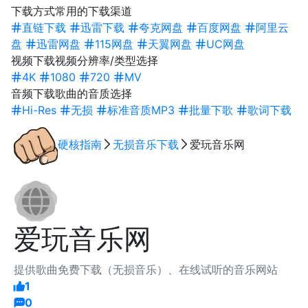
下载方式
常用的下载渠道
直链下载
迅雷下载
夸克网盘
百度网盘
阿里云
盘
迅雷网盘
115网盘
天翼网盘
UC网盘
视频下载
视频分辨率/类型选择
4K
1080
720
MV
音频下载
歌曲的音质选择
Hi-Res
无损
标准音质MP3
批量下歌
歌词下载
硬核指南
无损音乐下载
爱玩音乐网
爱玩音乐网
提供歌曲免费下载（无损音乐）、在线试听的音乐网站
1
0