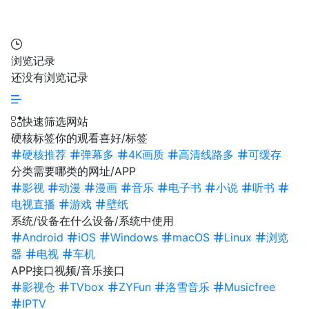
浏览记录
还没有浏览记录
快速筛选网站
硬核标签
你的观看喜好/标签
硬核推荐
弹幕多
4K画质
高清线路多
可缓存
分类
需要哪类的网址/APP
影视
动漫
漫画
音乐
电子书
小说
听书
电视直播
游戏
壁纸
系统/设备
在什么设备/系统中使用
Android
iOS
Windows
macOS
Linux
浏览
器
电视
车机
APP接口
视频/音乐接口
影视仓
TVbox
ZYFun
洛雪音乐
Musicfree
IPTV