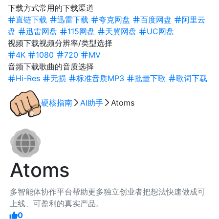
下载方式
常用的下载渠道
直链下载
迅雷下载
夸克网盘
百度网盘
阿里云
盘
迅雷网盘
115网盘
天翼网盘
UC网盘
视频下载
视频分辨率/类型选择
4K
1080
720
MV
音频下载
歌曲的音质选择
Hi-Res
无损
标准音质MP3
批量下歌
歌词下载
硬核指南
AI助手
Atoms
Atoms
多智能体协作平台帮助更多独立创业者把想法快速做成可
上线、可盈利的真实产品。
0