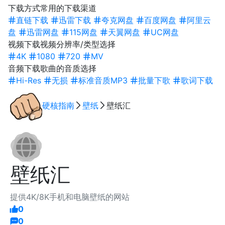
下载方式
常用的下载渠道
直链下载
迅雷下载
夸克网盘
百度网盘
阿里云
盘
迅雷网盘
115网盘
天翼网盘
UC网盘
视频下载
视频分辨率/类型选择
4K
1080
720
MV
音频下载
歌曲的音质选择
Hi-Res
无损
标准音质MP3
批量下歌
歌词下载
硬核指南
壁纸
壁纸汇
壁纸汇
提供4K/8K手机和电脑壁纸的网站
0
0