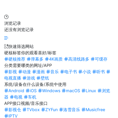
浏览记录
还没有浏览记录
快速筛选网站
硬核标签
你的观看喜好/标签
硬核推荐
弹幕多
4K画质
高清线路多
可缓存
分类
需要哪类的网址/APP
影视
动漫
漫画
音乐
电子书
小说
听书
电视直播
游戏
壁纸
系统/设备
在什么设备/系统中使用
Android
iOS
Windows
macOS
Linux
浏览
器
电视
车机
APP接口
视频/音乐接口
影视仓
TVbox
ZYFun
洛雪音乐
Musicfree
IPTV