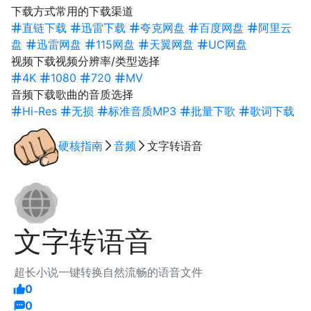
下载方式
常用的下载渠道
直链下载
迅雷下载
夸克网盘
百度网盘
阿里云
盘
迅雷网盘
115网盘
天翼网盘
UC网盘
视频下载
视频分辨率/类型选择
4K
1080
720
MV
音频下载
歌曲的音质选择
Hi-Res
无损
标准音质MP3
批量下歌
歌词下载
硬核指南
音频
文字转语音
文字转语音
超长小说一键转换自然流畅的语音文件
0
0