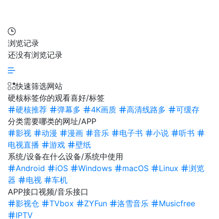
浏览记录
还没有浏览记录
快速筛选网站
硬核标签
你的观看喜好/标签
硬核推荐
弹幕多
4K画质
高清线路多
可缓存
分类
需要哪类的网址/APP
影视
动漫
漫画
音乐
电子书
小说
听书
电视直播
游戏
壁纸
系统/设备
在什么设备/系统中使用
Android
iOS
Windows
macOS
Linux
浏览
器
电视
车机
APP接口
视频/音乐接口
影视仓
TVbox
ZYFun
洛雪音乐
Musicfree
IPTV