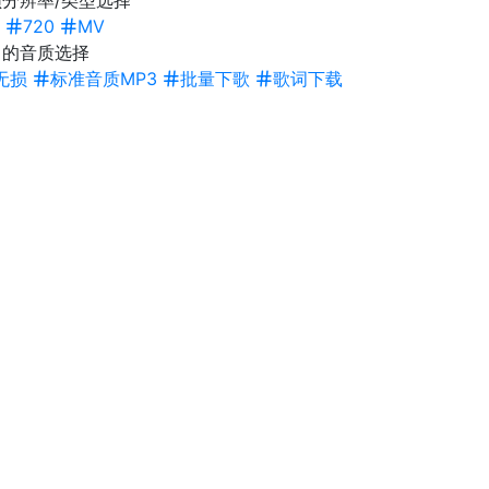
分辨率/类型选择
720
MV
曲的音质选择
无损
标准音质MP3
批量下歌
歌词下载