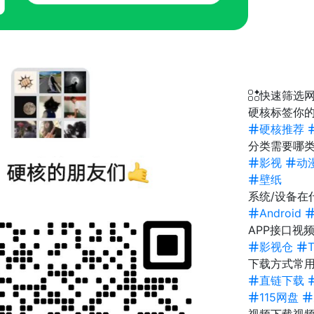
快速筛选
硬核标签
你的
硬核推荐
分类
需要哪类
影视
动
壁纸
系统/设备
在
Android
APP接口
视频
影视仓
下载方式
常
直链下载
115网盘