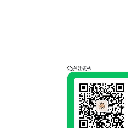
实用工具
省钱助手
每天帮你省一点
呼叫阿硬
回家地址
硬核指南.com
关注硬核