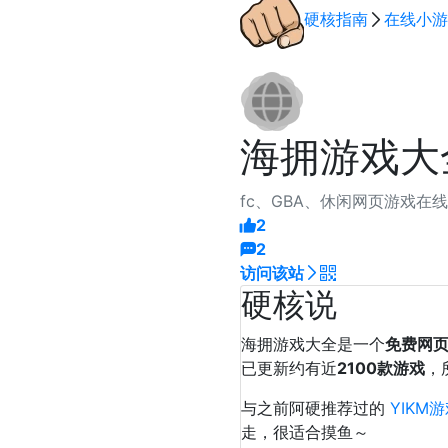
硬核指南
在线小游
海拥游戏大
fc、GBA、休闲网页游戏在
2
2
访问该站
硬核说
海拥游戏大全是一个
免费网
已更新约有近
2100款游戏
，
与之前阿硬推荐过的
YIKM
走，很适合摸鱼～