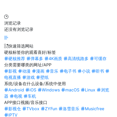
浏览记录
还没有浏览记录
快速筛选网站
硬核标签
你的观看喜好/标签
硬核推荐
弹幕多
4K画质
高清线路多
可缓存
分类
需要哪类的网址/APP
影视
动漫
漫画
音乐
电子书
小说
听书
电视直播
游戏
壁纸
系统/设备
在什么设备/系统中使用
Android
iOS
Windows
macOS
Linux
浏览
器
电视
车机
APP接口
视频/音乐接口
影视仓
TVbox
ZYFun
洛雪音乐
Musicfree
IPTV