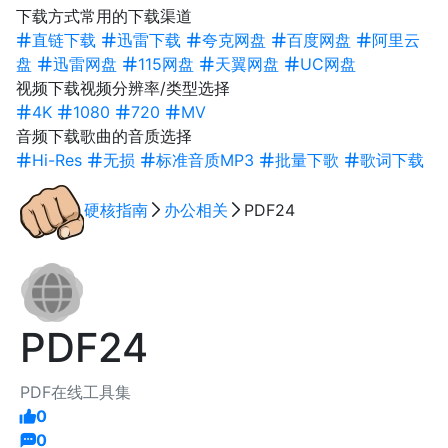
下载方式
常用的下载渠道
直链下载
迅雷下载
夸克网盘
百度网盘
阿里云
盘
迅雷网盘
115网盘
天翼网盘
UC网盘
视频下载
视频分辨率/类型选择
4K
1080
720
MV
音频下载
歌曲的音质选择
Hi-Res
无损
标准音质MP3
批量下歌
歌词下载
硬核指南
办公相关
PDF24
PDF24
PDF在线工具集
0
0