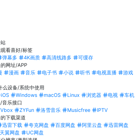
网站
观看喜好/标签
弹幕多
4K画质
高清线路多
可缓存
的网址/APP
漫
漫画
音乐
电子书
小说
听书
电视直播
游戏
什么设备/系统中使用
iOS
Windows
macOS
Linux
浏览器
电视
车机
/音乐接口
TVbox
ZYFun
洛雪音乐
Musicfree
IPTV
用的下载渠道
迅雷下载
夸克网盘
百度网盘
阿里云盘
迅雷网盘
天翼网盘
UC网盘