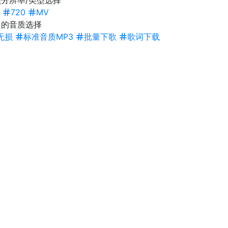
分辨率/类型选择
720
MV
曲的音质选择
无损
标准音质MP3
批量下歌
歌词下载