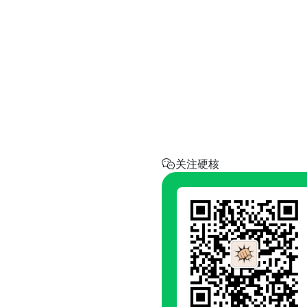
实用工具
省钱助手
每天帮你省一点
呼叫阿硬
回家地址
硬核指南.com
关注硬核