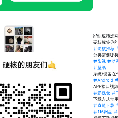
快速筛选
硬核标签
你的
硬核推荐
分类
需要哪类
影视
动
壁纸
系统/设备
在
Android
APP接口
视频
影视仓
下载方式
常
直链下载
115网盘