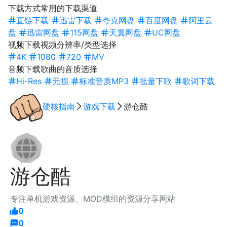
下载方式
常用的下载渠道
直链下载
迅雷下载
夸克网盘
百度网盘
阿里云
盘
迅雷网盘
115网盘
天翼网盘
UC网盘
视频下载
视频分辨率/类型选择
4K
1080
720
MV
音频下载
歌曲的音质选择
Hi-Res
无损
标准音质MP3
批量下歌
歌词下载
硬核指南
游戏下载
游仓酷
游仓酷
专注单机游戏资源、MOD模组的资源分享网站
0
0