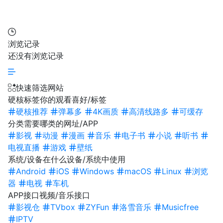
浏览记录
还没有浏览记录
快速筛选网站
硬核标签
你的观看喜好/标签
硬核推荐
弹幕多
4K画质
高清线路多
可缓存
分类
需要哪类的网址/APP
影视
动漫
漫画
音乐
电子书
小说
听书
电视直播
游戏
壁纸
系统/设备
在什么设备/系统中使用
Android
iOS
Windows
macOS
Linux
浏览
器
电视
车机
APP接口
视频/音乐接口
影视仓
TVbox
ZYFun
洛雪音乐
Musicfree
IPTV