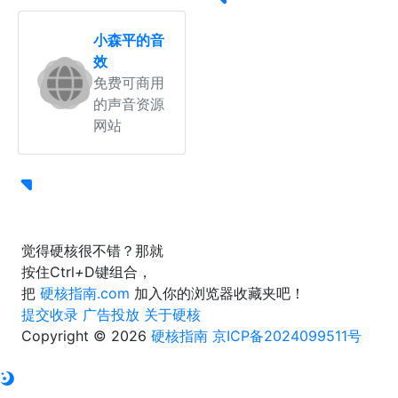
小森平的音
效
免费可商用
的声音资源
网站
觉得硬核很不错？那就
按住
Ctrl
+
D
键组合，
把
硬核指南.com
加入你的浏览器收藏夹吧！
提交收录
广告投放
关于硬核
Copyright © 2026
硬核指南
京ICP备2024099511号