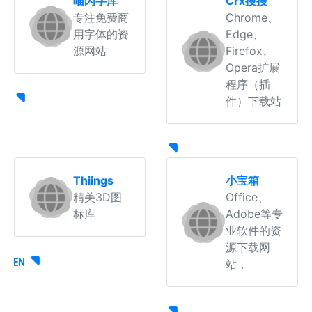
喵闪字库
Crx搜搜
专注免费商
Chrome、
用字体的资
Edge、
源网站
Firefox、
Opera扩展
程序（插
件）下载站
Thiings
小宝箱
精美3D图
Office、
标库
Adobe等专
业软件的资
源下载网
站，