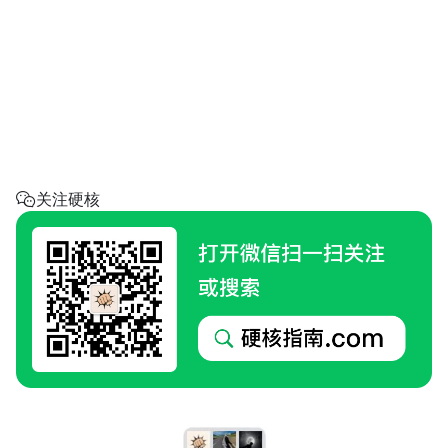
省钱助手
每天帮你省一点
呼叫阿硬
回家地址
硬核指南.com
关注硬核