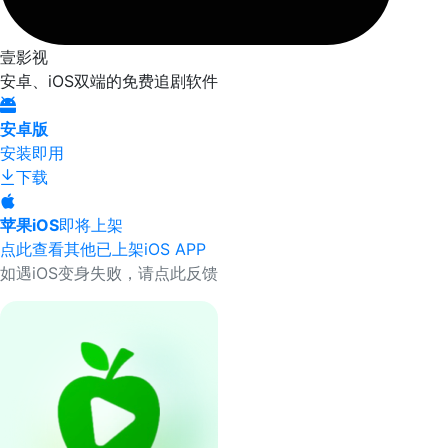
壹影视
安卓、iOS双端的免费追剧软件
安卓版
安装即用
下载
苹果iOS
即将上架
点此查看其他已上架iOS APP
如遇iOS变身失败，请点此反馈