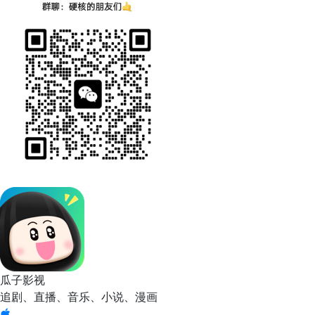
瓜子影视
追剧、直播、音乐、小说、漫画