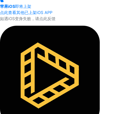
苹果iOS
即将上架
点此查看其他已上架iOS APP
如遇iOS变身失败，请点此反馈