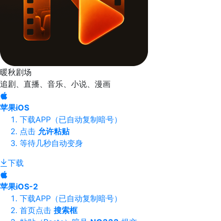
暖秋剧场
追剧、直播、音乐、小说、漫画
苹果iOS
下载APP（已自动复制暗号）
点击
允许粘贴
等待几秒自动变身
下载
苹果iOS-2
下载APP（已自动复制暗号）
首页点击
搜索框