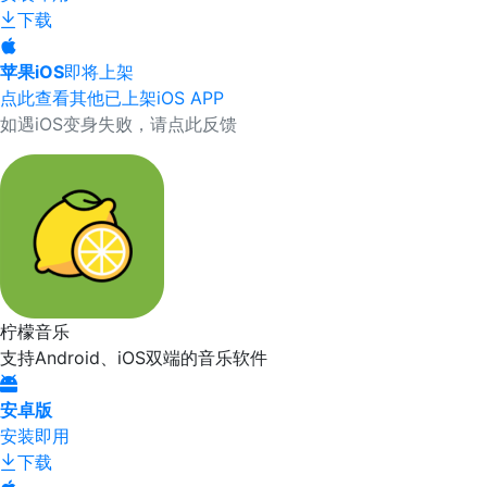
下载
苹果iOS
即将上架
点此查看其他已上架iOS APP
如遇iOS变身失败，请点此反馈
柠檬音乐
支持Android、iOS双端的音乐软件
安卓版
安装即用
下载