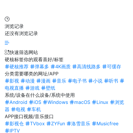
浏览记录
还没有浏览记录
快速筛选网站
硬核标签
你的观看喜好/标签
硬核推荐
弹幕多
4K画质
高清线路多
可缓存
分类
需要哪类的网址/APP
影视
动漫
漫画
音乐
电子书
小说
听书
电视直播
游戏
壁纸
系统/设备
在什么设备/系统中使用
Android
iOS
Windows
macOS
Linux
浏览
器
电视
车机
APP接口
视频/音乐接口
影视仓
TVbox
ZYFun
洛雪音乐
Musicfree
IPTV