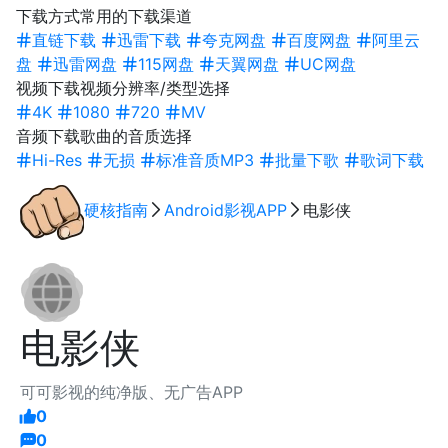
下载方式
常用的下载渠道
直链下载
迅雷下载
夸克网盘
百度网盘
阿里云
盘
迅雷网盘
115网盘
天翼网盘
UC网盘
视频下载
视频分辨率/类型选择
4K
1080
720
MV
音频下载
歌曲的音质选择
Hi-Res
无损
标准音质MP3
批量下歌
歌词下载
硬核指南
Android
影视APP
电影侠
电影侠
可可影视的纯净版、无广告APP
0
0