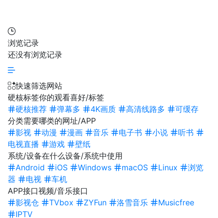
浏览记录
还没有浏览记录
快速筛选网站
硬核标签
你的观看喜好/标签
硬核推荐
弹幕多
4K画质
高清线路多
可缓存
分类
需要哪类的网址/APP
影视
动漫
漫画
音乐
电子书
小说
听书
电视直播
游戏
壁纸
系统/设备
在什么设备/系统中使用
Android
iOS
Windows
macOS
Linux
浏览
器
电视
车机
APP接口
视频/音乐接口
影视仓
TVbox
ZYFun
洛雪音乐
Musicfree
IPTV