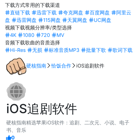
下载方式
常用的下载渠道
直链下载
迅雷下载
夸克网盘
百度网盘
阿里云
盘
迅雷网盘
115网盘
天翼网盘
UC网盘
视频下载
视频分辨率/类型选择
4K
1080
720
MV
音频下载
歌曲的音质选择
Hi-Res
无损
标准音质MP3
批量下歌
歌词下载
硬核指南
恰饭合作
iOS追剧软件
iOS追剧软件
硬核指南精选苹果iOS软件：追剧、二次元、小说、电子
书、音乐
0