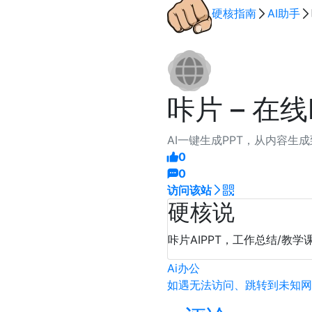
硬核指南
AI助手
咔片 – 在
AI一键生成PPT，从内容生成
0
0
访问该站
硬核说
咔片AIPPT，工作总结/教
Ai办公
如遇无法访问、跳转到未知网