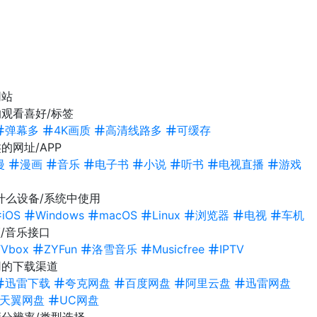
网站
观看喜好/标签
弹幕多
4K画质
高清线路多
可缓存
的网址/APP
漫
漫画
音乐
电子书
小说
听书
电视直播
游戏
什么设备/系统中使用
iOS
Windows
macOS
Linux
浏览器
电视
车机
/音乐接口
TVbox
ZYFun
洛雪音乐
Musicfree
IPTV
用的下载渠道
迅雷下载
夸克网盘
百度网盘
阿里云盘
迅雷网盘
天翼网盘
UC网盘