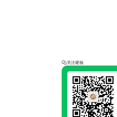
实用工具
省钱助手
每天帮你省一点
呼叫阿硬
回家地址
硬核指南.com
关注硬核