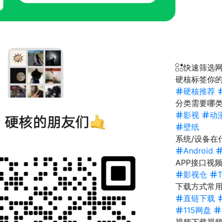
快速筛选
硬核标签
你的
硬核推荐
分类
需要哪类
影视
动
壁纸
系统/设备
在
Android
APP接口
视频
影视仓
下载方式
常
直链下载
115网盘