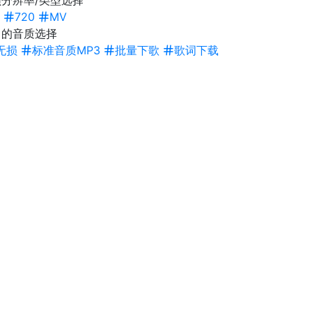
分辨率/类型选择
720
MV
曲的音质选择
无损
标准音质MP3
批量下歌
歌词下载