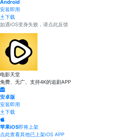
Android
安装即用
下载
如遇iOS变身失败，请点此反馈
电影天堂
免费、无广、支持4K的追剧APP
安卓版
安装即用
下载
苹果iOS
即将上架
点此查看其他已上架iOS APP