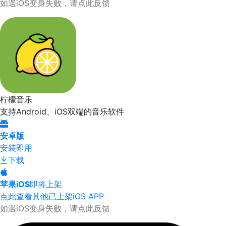
如遇iOS变身失败，请点此反馈
柠檬音乐
支持Android、iOS双端的音乐软件
安卓版
安装即用
下载
苹果iOS
即将上架
点此查看其他已上架iOS APP
如遇iOS变身失败，请点此反馈