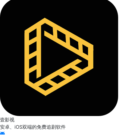
壹影视
安卓、iOS双端的免费追剧软件