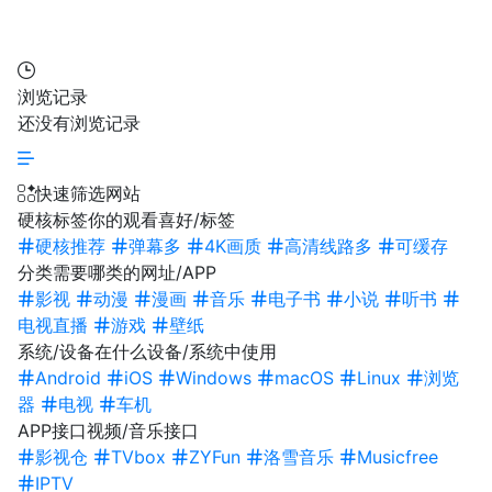
浏览记录
还没有浏览记录
快速筛选网站
硬核标签
你的观看喜好/标签
硬核推荐
弹幕多
4K画质
高清线路多
可缓存
分类
需要哪类的网址/APP
影视
动漫
漫画
音乐
电子书
小说
听书
电视直播
游戏
壁纸
系统/设备
在什么设备/系统中使用
Android
iOS
Windows
macOS
Linux
浏览
器
电视
车机
APP接口
视频/音乐接口
影视仓
TVbox
ZYFun
洛雪音乐
Musicfree
IPTV