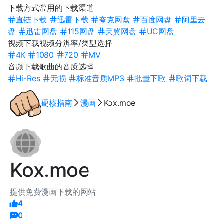
下载方式
常用的下载渠道
直链下载
迅雷下载
夸克网盘
百度网盘
阿里云
盘
迅雷网盘
115网盘
天翼网盘
UC网盘
视频下载
视频分辨率/类型选择
4K
1080
720
MV
音频下载
歌曲的音质选择
Hi-Res
无损
标准音质MP3
批量下歌
歌词下载
硬核指南
漫画
Kox.moe
Kox.moe
提供免费漫画下载的网站
4
0