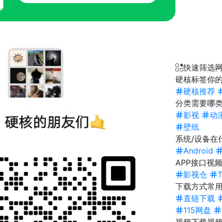
快速筛选
硬核标签
你的
硬核推荐
分类
需要哪类
影视
动
壁纸
系统/设备
在
Android
APP接口
视频
影视仓
下载方式
常
直链下载
115网盘