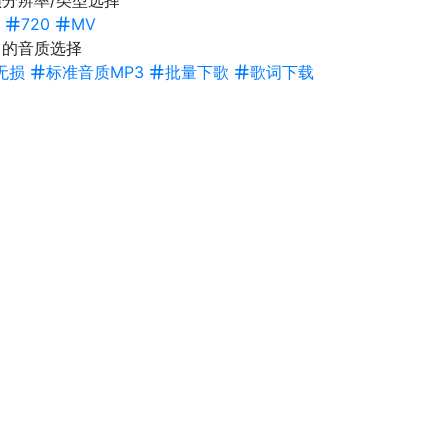
分辨率/类型选择
720
MV
曲的音质选择
无损
标准音质MP3
批量下歌
歌词下载