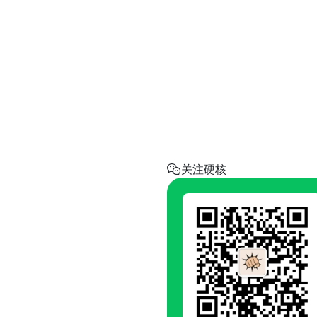
实用工具
省钱助手
每天帮你省一点
呼叫阿硬
回家地址
硬核指南.com
关注硬核