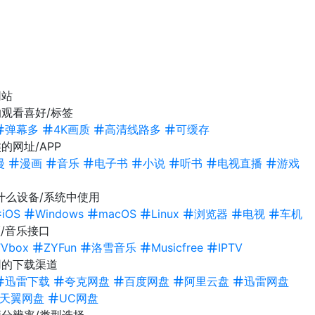
网站
观看喜好/标签
弹幕多
4K画质
高清线路多
可缓存
的网址/APP
漫
漫画
音乐
电子书
小说
听书
电视直播
游戏
什么设备/系统中使用
iOS
Windows
macOS
Linux
浏览器
电视
车机
/音乐接口
TVbox
ZYFun
洛雪音乐
Musicfree
IPTV
用的下载渠道
迅雷下载
夸克网盘
百度网盘
阿里云盘
迅雷网盘
天翼网盘
UC网盘