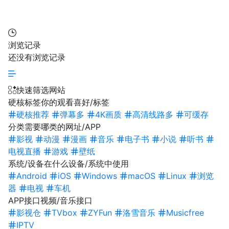
浏览记录
还没有浏览记录
快速筛选网站
硬核标签
你的观看喜好/标签
硬核推荐
弹幕多
4K画质
高清线路多
可缓存
分类
需要哪类的网址/APP
影视
动漫
漫画
音乐
电子书
小说
听书
电视直播
游戏
壁纸
系统/设备
在什么设备/系统中使用
Android
iOS
Windows
macOS
Linux
浏览
器
电视
车机
APP接口
视频/音乐接口
影视仓
TVbox
ZYFun
洛雪音乐
Musicfree
IPTV