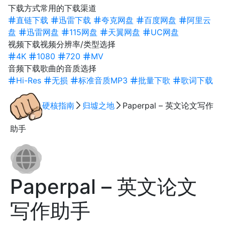
下载方式
常用的下载渠道
直链下载
迅雷下载
夸克网盘
百度网盘
阿里云
盘
迅雷网盘
115网盘
天翼网盘
UC网盘
视频下载
视频分辨率/类型选择
4K
1080
720
MV
音频下载
歌曲的音质选择
Hi-Res
无损
标准音质MP3
批量下歌
歌词下载
硬核指南
归墟之地
Paperpal – 英文论文写作
助手
Paperpal – 英文论文
写作助手