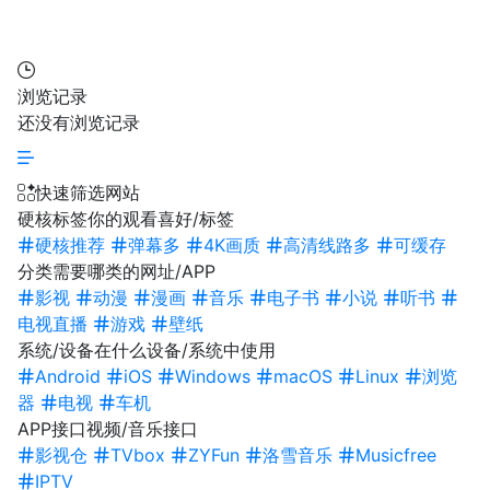
浏览记录
还没有浏览记录
快速筛选网站
硬核标签
你的观看喜好/标签
硬核推荐
弹幕多
4K画质
高清线路多
可缓存
分类
需要哪类的网址/APP
影视
动漫
漫画
音乐
电子书
小说
听书
电视直播
游戏
壁纸
系统/设备
在什么设备/系统中使用
Android
iOS
Windows
macOS
Linux
浏览
器
电视
车机
APP接口
视频/音乐接口
影视仓
TVbox
ZYFun
洛雪音乐
Musicfree
IPTV