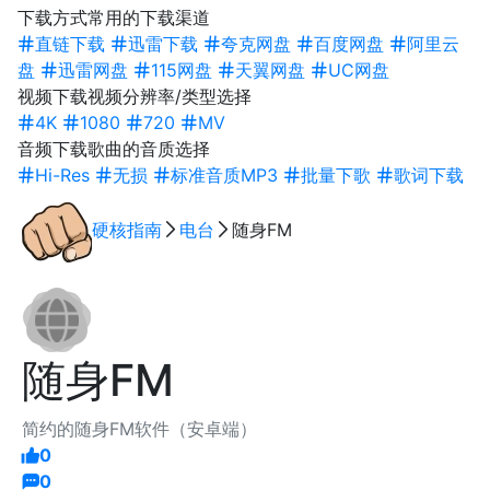
下载方式
常用的下载渠道
直链下载
迅雷下载
夸克网盘
百度网盘
阿里云
盘
迅雷网盘
115网盘
天翼网盘
UC网盘
视频下载
视频分辨率/类型选择
4K
1080
720
MV
音频下载
歌曲的音质选择
Hi-Res
无损
标准音质MP3
批量下歌
歌词下载
硬核指南
电台
随身FM
随身FM
简约的随身FM软件（安卓端）
0
0