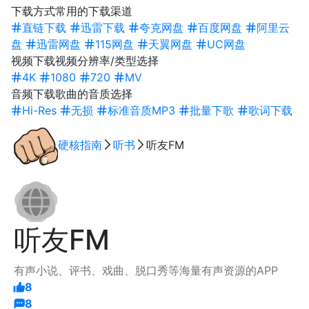
下载方式
常用的下载渠道
直链下载
迅雷下载
夸克网盘
百度网盘
阿里云
盘
迅雷网盘
115网盘
天翼网盘
UC网盘
视频下载
视频分辨率/类型选择
4K
1080
720
MV
音频下载
歌曲的音质选择
Hi-Res
无损
标准音质MP3
批量下歌
歌词下载
硬核指南
听书
听友FM
听友FM
有声小说、评书、戏曲、脱口秀等海量有声资源的APP
8
8