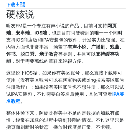
下载
硬核说
听友FM是一个专注有声小说的产品，目前可支持
网页
端、安卓端、iOS端
，也是目前阿硬碰到的唯一一个同时
支持iOS商店版和iPA安装包的软件，开发实力比较强。在
内容方面也非常丰富，涵盖了
有声小说、广播剧、戏曲、
评书、脱口秀、亲子教育
等类别，并且可以
支持缓存功
能
，对于需要离线的童鞋来说很方便。
这里说下iOS端，如果你有美区账号，那么直接下载即可
使用（没有美区账号可以在淘宝购买或bing搜索美区账号
注册教程）；如果没有美区账号也不想注册，那么可以试
试iPA安装包，不过需要自签名后使用，具体可查看
iPA签
名教程
。
整体体验下来，阿硬觉得美中不足的是数据的加载有点
慢，经常在加载的过程中碰到转圈的情况。不过这里只是
指页面刷新时的状态，播放时速度是正常、不卡顿。