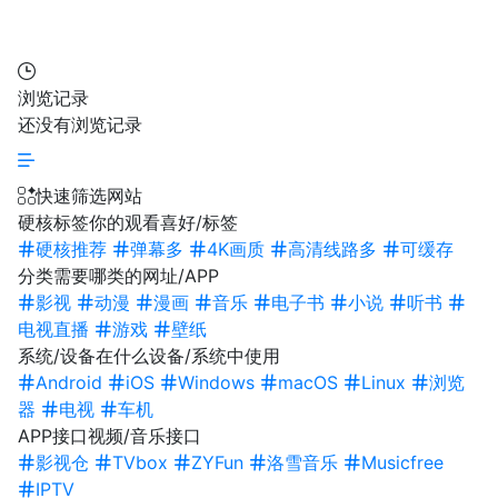
浏览记录
还没有浏览记录
快速筛选网站
硬核标签
你的观看喜好/标签
硬核推荐
弹幕多
4K画质
高清线路多
可缓存
分类
需要哪类的网址/APP
影视
动漫
漫画
音乐
电子书
小说
听书
电视直播
游戏
壁纸
系统/设备
在什么设备/系统中使用
Android
iOS
Windows
macOS
Linux
浏览
器
电视
车机
APP接口
视频/音乐接口
影视仓
TVbox
ZYFun
洛雪音乐
Musicfree
IPTV