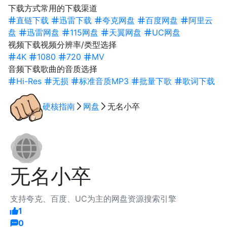
下载方式
常用的下载渠道
直链下载
迅雷下载
夸克网盘
百度网盘
阿里云
盘
迅雷网盘
115网盘
天翼网盘
UC网盘
视频下载
视频分辨率/类型选择
4K
1080
720
MV
音频下载
歌曲的音质选择
Hi-Res
无损
标准音质MP3
批量下歌
歌词下载
硬核指南
网盘
无名小卒
无名小卒
支持夸克、百度、UC为主的网盘资源搜索引擎
1
0