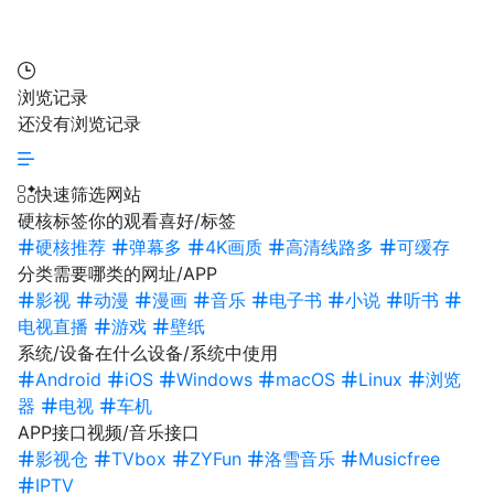
浏览记录
还没有浏览记录
快速筛选网站
硬核标签
你的观看喜好/标签
硬核推荐
弹幕多
4K画质
高清线路多
可缓存
分类
需要哪类的网址/APP
影视
动漫
漫画
音乐
电子书
小说
听书
电视直播
游戏
壁纸
系统/设备
在什么设备/系统中使用
Android
iOS
Windows
macOS
Linux
浏览
器
电视
车机
APP接口
视频/音乐接口
影视仓
TVbox
ZYFun
洛雪音乐
Musicfree
IPTV