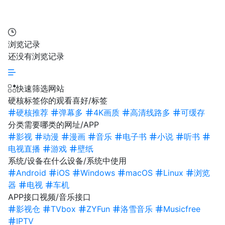
浏览记录
还没有浏览记录
快速筛选网站
硬核标签
你的观看喜好/标签
硬核推荐
弹幕多
4K画质
高清线路多
可缓存
分类
需要哪类的网址/APP
影视
动漫
漫画
音乐
电子书
小说
听书
电视直播
游戏
壁纸
系统/设备
在什么设备/系统中使用
Android
iOS
Windows
macOS
Linux
浏览
器
电视
车机
APP接口
视频/音乐接口
影视仓
TVbox
ZYFun
洛雪音乐
Musicfree
IPTV