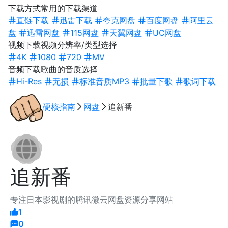
下载方式
常用的下载渠道
直链下载
迅雷下载
夸克网盘
百度网盘
阿里云
盘
迅雷网盘
115网盘
天翼网盘
UC网盘
视频下载
视频分辨率/类型选择
4K
1080
720
MV
音频下载
歌曲的音质选择
Hi-Res
无损
标准音质MP3
批量下歌
歌词下载
硬核指南
网盘
追新番
追新番
专注日本影视剧的腾讯微云网盘资源分享网站
1
0