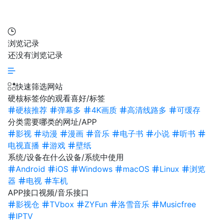
浏览记录
还没有浏览记录
快速筛选网站
硬核标签
你的观看喜好/标签
硬核推荐
弹幕多
4K画质
高清线路多
可缓存
分类
需要哪类的网址/APP
影视
动漫
漫画
音乐
电子书
小说
听书
电视直播
游戏
壁纸
系统/设备
在什么设备/系统中使用
Android
iOS
Windows
macOS
Linux
浏览
器
电视
车机
APP接口
视频/音乐接口
影视仓
TVbox
ZYFun
洛雪音乐
Musicfree
IPTV