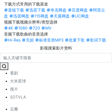
下载方式
常用的下载渠道
直链下载
迅雷下载
夸克网盘
百度网盘
阿里云
盘
迅雷网盘
115网盘
天翼网盘
UC网盘
视频下载
视频分辨率/类型选择
4K
1080
720
MV
音频下载
歌曲的音质选择
Hi-Res
无损
标准音质MP3
批量下歌
歌词下载
影视搜索
影片资料
看剧
大米星球
搜片
SOTVLA
豆瓣