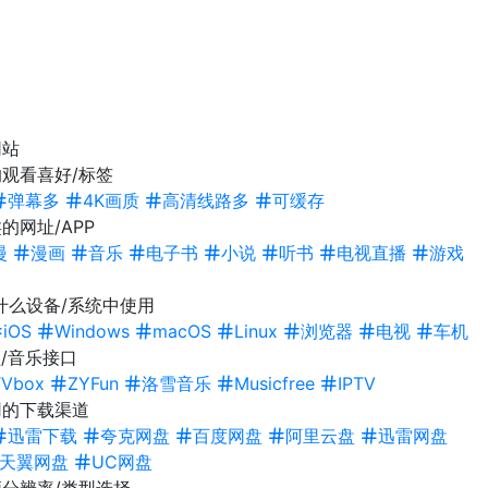
网站
观看喜好/标签
弹幕多
4K画质
高清线路多
可缓存
的网址/APP
漫
漫画
音乐
电子书
小说
听书
电视直播
游戏
什么设备/系统中使用
iOS
Windows
macOS
Linux
浏览器
电视
车机
/音乐接口
TVbox
ZYFun
洛雪音乐
Musicfree
IPTV
用的下载渠道
迅雷下载
夸克网盘
百度网盘
阿里云盘
迅雷网盘
天翼网盘
UC网盘