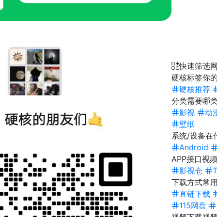
快速筛选
硬核标签
你的
硬核推荐
分类
需要哪类
影视
动
壁纸
系统/设备
在
Android
APP接口
视频
影视仓
下载方式
常
直链下载
115网盘