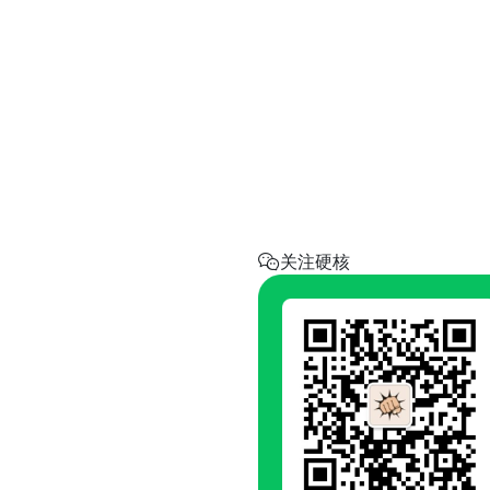
实用工具
省钱助手
每天帮你省一点
呼叫阿硬
回家地址
硬核指南.com
关注硬核