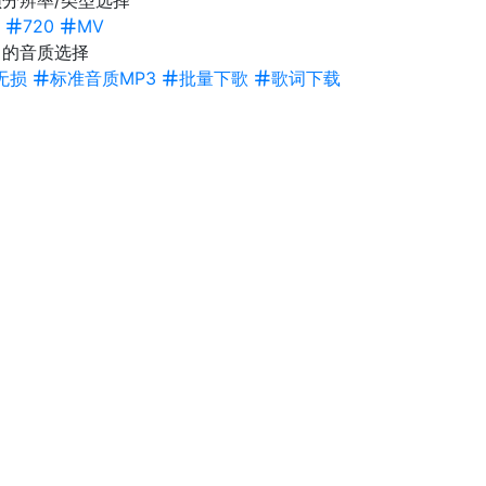
分辨率/类型选择
720
MV
曲的音质选择
无损
标准音质MP3
批量下歌
歌词下载